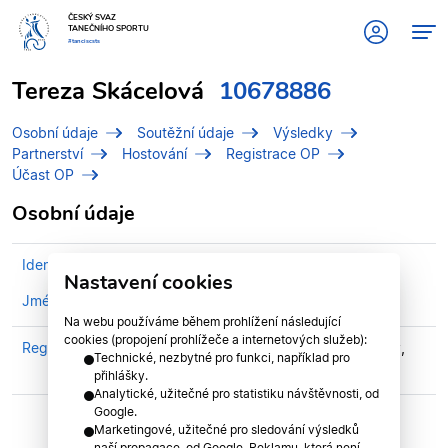
ČESKÝ SVAZ
TANEČNÍHO SPORTU
#tanciscsts
Tereza Skácelová
10678886
Osobní údaje
Soutěžní údaje
Výsledky
Partnerství
Hostování
Registrace OP
Účast OP
Osobní údaje
Identifikační číslo (IDT)
10678886
Nastavení cookies
Jméno
Skácelová, Tereza
Na webu používáme během prohlížení následující
cookies (propojení prohlížeče a internetových služeb):
Registrován v klubu
TANEČNÍ KLUB H+L Vyškov,
Technické, nezbytné pro funkci, například pro
z.s.
přihlášky.
Analytické, užitečné pro statistiku návštěvnosti, od
Google.
Marketingové, užitečné pro sledování výsledků
naší propagace, od Google. Reklamu, která není