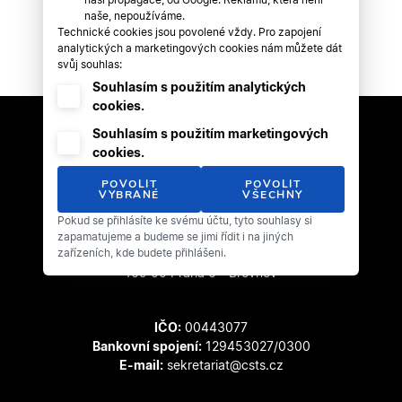
naše, nepoužíváme.
Technické cookies jsou povolené vždy. Pro zapojení
analytických a marketingových cookies nám můžete dát
svůj souhlas:
Souhlasím s použitím analytických
cookies.
Souhlasím s použitím marketingových
cookies.
POVOLIT
POVOLIT
VYBRANÉ
VŠECHNY
Pokud se přihlásíte ke svému účtu, tyto souhlasy si
Český svaz tanečního sportu
zapamatujeme a budeme se jimi řídit i na jiných
zařízeních, kde budete přihlášeni.
Zátopkova 100/2
169 00 Praha 6 - Břevnov
IČO:
00443077
Bankovní spojení:
129453027/0300
E-mail:
sekretariat@csts.cz