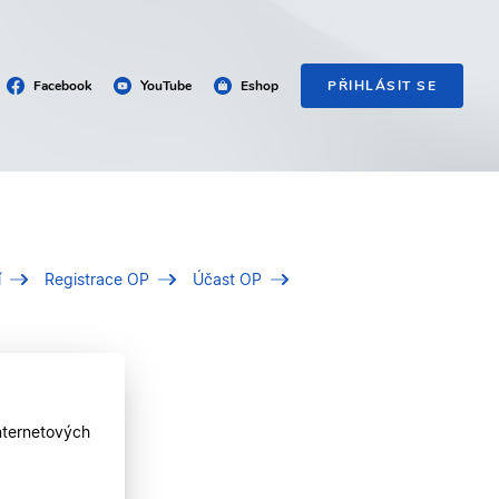
Facebook
YouTube
Eshop
PŘIHLÁSIT SE
í
Registrace OP
Účast OP
nternetových