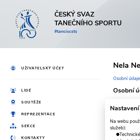
ČESKÝ SVAZ
TANEČNÍHO SPORTU
#tanciscsts
Nela N
UŽIVATELSKÝ ÚČET
Osobní údaje
Osobní ú
LIDÉ
SOUTĚŽE
Identifikačn
Nastavení
REPREZENTACE
Jméno
Na webu použív
SEKCE
služeb):
Registrován
Technické,
KONTAKTY