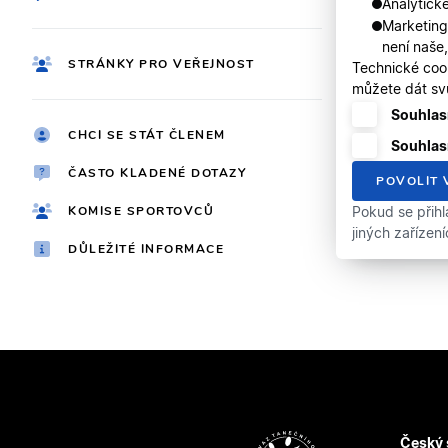
Analytické
Marketing
není naše
STRÁNKY PRO VEŘEJNOST
Technické coo
můžete dát svů
Souhlasí
CHCI SE STÁT ČLENEM
Souhlas
ČASTO KLADENÉ DOTAZY
POVOLIT 
KOMISE SPORTOVCŮ
Pokud se přihl
jiných zařízen
DŮLEŽITÉ INFORMACE
Český 