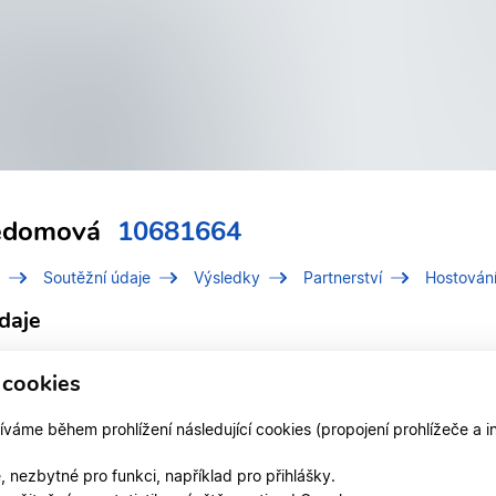
edomová
10681664
Soutěžní údaje
Výsledky
Partnerství
Hostován
daje
í číslo (IDT)
10681664
 cookies
Nedomová, Nela
áme během prohlížení následující cookies (propojení prohlížeče a i
 v klubu
DSP Kometa Brno
 nezbytné pro funkci, například pro přihlášky.