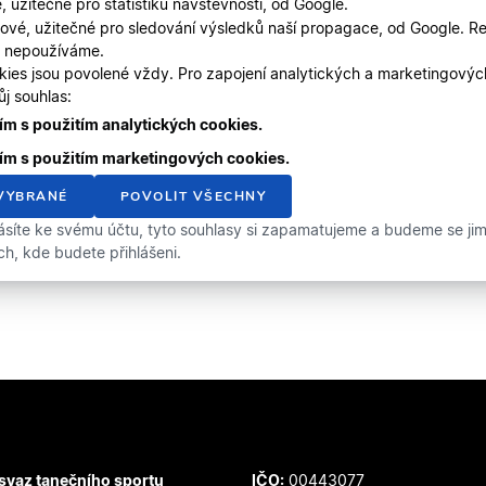
, užitečné pro statistiku návštěvnosti, od Google.
ové, užitečné pro sledování výsledků naší propagace, od Google. Re
, nepoužíváme.
kies jsou povolené vždy. Pro zapojení analytických a marketingový
j souhlas:
m s použitím analytických cookies.
ím s použitím marketingových cookies.
VYBRANÉ
POVOLIT VŠECHNY
ásíte ke svému účtu, tyto souhlasy si zapamatujeme a budeme se jimi 
ích, kde budete přihlášeni.
svaz tanečního sportu
IČO:
00443077