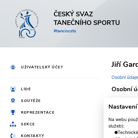
ČESKÝ SVAZ
TANEČNÍHO SPORTU
#tanciscsts
Jiří Ga
UŽIVATELSKÝ ÚČET
Osobní údaje
Osobní ú
LIDÉ
SOUTĚŽE
Identifikačn
Nastavení
REPREZENTACE
Jméno
Na webu použív
SEKCE
služeb):
Registrován
Technické,
KONTAKTY