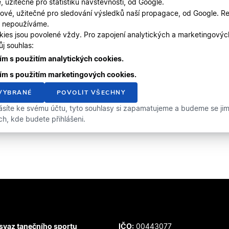
, užitečné pro statistiku návštěvnosti, od Google.
ové, užitečné pro sledování výsledků naší propagace, od Google. Re
, nepoužíváme.
kies jsou povolené vždy. Pro zapojení analytických a marketingový
j souhlas:
m s použitím analytických cookies.
ím s použitím marketingových cookies.
VYBRANÉ
POVOLIT VŠECHNY
ásíte ke svému účtu, tyto souhlasy si zapamatujeme a budeme se jimi 
ích, kde budete přihlášeni.
svaz tanečního sportu
IČO:
00443077