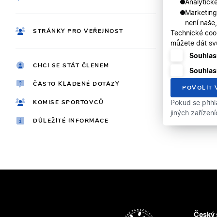
Analytické
Marketing
není naše
STRÁNKY PRO VEŘEJNOST
Technické coo
můžete dát svů
Souhlasí
CHCI SE STÁT ČLENEM
Souhlas
ČASTO KLADENÉ DOTAZY
POVOLIT 
KOMISE SPORTOVCŮ
Pokud se přihl
jiných zařízen
DŮLEŽITÉ INFORMACE
Český 