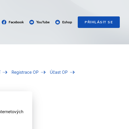
Facebook
YouTube
Eshop
PŘIHLÁSIT SE
í
Registrace OP
Účast OP
nternetových