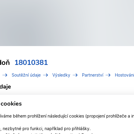
rdoň
18010381
Soutěžní údaje
Výsledky
Partnerství
Hostován
daje
í číslo (IDT)
18010381
 cookies
Gardoň, Jiří
áme během prohlížení následující cookies (propojení prohlížeče a i
 v klubu
TK FORTUNA ZLÍN z.s.
 nezbytné pro funkci, například pro přihlášky.