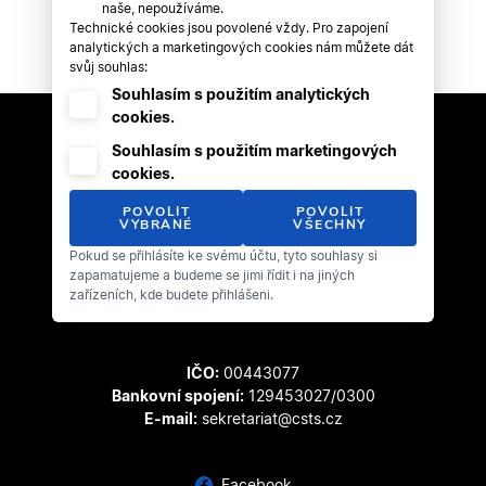
naše, nepoužíváme.
Technické cookies jsou povolené vždy. Pro zapojení
analytických a marketingových cookies nám můžete dát
svůj souhlas:
Souhlasím s použitím analytických
cookies.
Souhlasím s použitím marketingových
cookies.
POVOLIT
POVOLIT
VYBRANÉ
VŠECHNY
Pokud se přihlásíte ke svému účtu, tyto souhlasy si
Český svaz tanečního sportu
zapamatujeme a budeme se jimi řídit i na jiných
Zátopkova 100/2
zařízeních, kde budete přihlášeni.
169 00 Praha 6 - Břevnov
IČO:
00443077
Bankovní spojení:
129453027/0300
E-mail:
sekretariat@csts.cz
Facebook