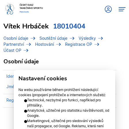
ČESKÝ SVAZ
TANEČNÍHO SPORTU
#tanciscsts
Vítek Hrbáček
18010404
Osobní údaje
Soutěžní údaje
Výsledky
Partnerství
Hostování
Registrace OP
Účast OP
Osobní údaje
Identifikační číslo (IDT)
18010404
Nastavení cookies
Jméno
Hrbáček, Vítek
Na webu používáme během prohlížení následující
cookies (propojení prohlížeče a internetových služeb):
Registrován v klubu
Dance Studio Starlight, z.s.
Technické, nezbytné pro funkci, například pro
přihlášky.
Analytické, užitečné pro statistiku návštěvnosti, od
Google.
Marketingové, užitečné pro sledování výsledků
naší propagace, od Google. Reklamu, která není