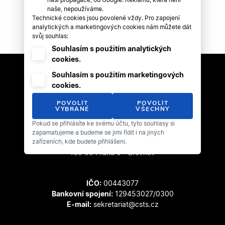
naše, nepoužíváme.
Technické cookies jsou povolené vždy. Pro zapojení
analytických a marketingových cookies nám můžete dát
svůj souhlas:
Souhlasím s použitím analytických
cookies.
Souhlasím s použitím marketingových
cookies.
POVOLIT
POVOLIT
VYBRANÉ
VŠECHNY
Pokud se přihlásíte ke svému účtu, tyto souhlasy si
Český svaz tanečního sportu
zapamatujeme a budeme se jimi řídit i na jiných
zařízeních, kde budete přihlášeni.
Zátopkova 100/2
169 00 Praha 6 - Břevnov
IČO:
00443077
Bankovní spojení:
129453027/0300
E-mail:
sekretariat@csts.cz