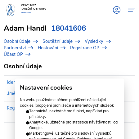
ČESKÝ SVAZ
TANEČNÍHO SPORTU
#tanciscsts
Adam Handl
18041606
Osobní údaje
Soutěžní údaje
Výsledky
Partnerství
Hostování
Registrace OP
Účast OP
Osobní údaje
Identifikační číslo (IDT)
18041606
Nastavení cookies
Jméno
Handl, Adam
Na webu používáme během prohlížení následující
cookies (propojení prohlížeče a internetových služeb):
Registrován v klubu
TK ROKASO UHERSKÉ
Technické, nezbytné pro funkci, například pro
HRADIŠTĚ z.s.
přihlášky.
Analytické, užitečné pro statistiku návštěvnosti, od
Google.
Marketingové, užitečné pro sledování výsledků
naší propagace, od Google. Reklamu, která není