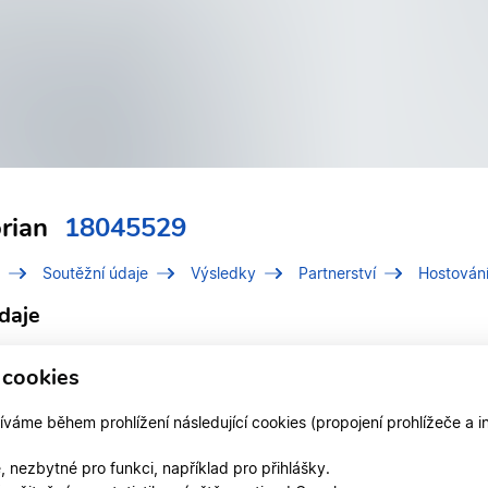
orian
18045529
Soutěžní údaje
Výsledky
Partnerství
Hostován
daje
í číslo (IDT)
18045529
 cookies
Florian, Petr
áme během prohlížení následující cookies (propojení prohlížeče a i
Mgr.
 nezbytné pro funkci, například pro přihlášky.
 v klubu
DSP Kometa Brno