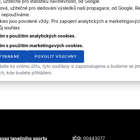
, užitečné pro statistiku návštěvnosti, od Google.
ové, užitečné pro sledování výsledků naší propagace, od Google. Re
, nepoužíváme.
kies jsou povolené vždy. Pro zapojení analytických a marketingový
j souhlas:
m s použitím analytických cookies.
ím s použitím marketingových cookies.
VYBRANÉ
POVOLIT VŠECHNY
ásíte ke svému účtu, tyto souhlasy si zapamatujeme a budeme se jimi 
ích, kde budete přihlášeni.
svaz tanečního sportu
IČO:
00443077