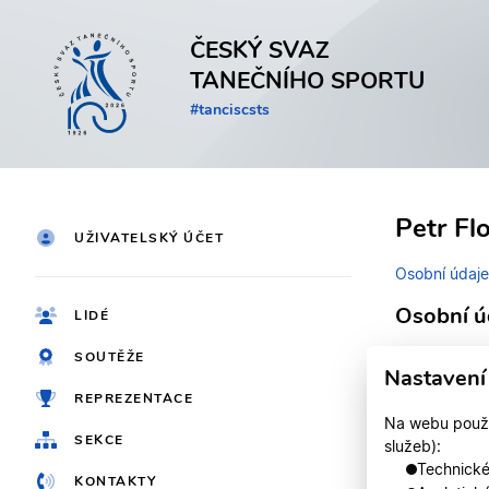
ČESKÝ SVAZ
TANEČNÍHO SPORTU
#tanciscsts
Petr Fl
UŽIVATELSKÝ ÚČET
Osobní údaje
Osobní ú
LIDÉ
SOUTĚŽE
Identifikačn
Nastavení
REPREZENTACE
Jméno
Na webu použív
SEKCE
služeb):
Technické,
KONTAKTY
Registrován