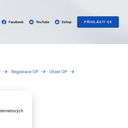
Facebook
YouTube
Eshop
PŘIHLÁSIT SE
í
Registrace OP
Účast OP
nternetových