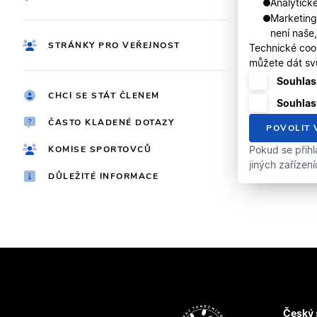
Analytické
Marketing
není naše
STRÁNKY PRO VEŘEJNOST
Technické coo
můžete dát svů
Souhlasí
CHCI SE STÁT ČLENEM
Souhlas
ČASTO KLADENÉ DOTAZY
POVOLIT 
KOMISE SPORTOVCŮ
Pokud se přihl
jiných zařízen
DŮLEŽITÉ INFORMACE
Český 