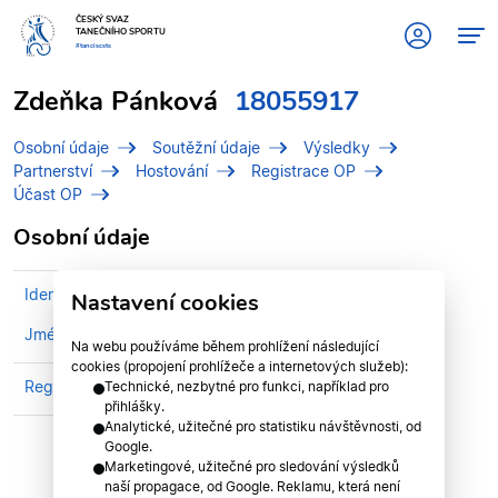
ČESKÝ SVAZ
TANEČNÍHO SPORTU
#tanciscsts
Zdeňka Pánková
18055917
Osobní údaje
Soutěžní údaje
Výsledky
Partnerství
Hostování
Registrace OP
Účast OP
Osobní údaje
Identifikační číslo (IDT)
18055917
Nastavení cookies
Jméno
Pánková, Zdeňka
Na webu používáme během prohlížení následující
cookies (propojení prohlížeče a internetových služeb):
Registrován v klubu
FUEGO ŘÍČANY
Technické, nezbytné pro funkci, například pro
přihlášky.
Analytické, užitečné pro statistiku návštěvnosti, od
Google.
Marketingové, užitečné pro sledování výsledků
naší propagace, od Google. Reklamu, která není