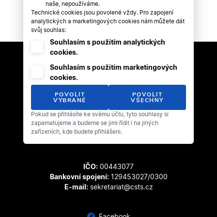
naše, nepoužíváme.
Technické cookies jsou povolené vždy. Pro zapojení
analytických a marketingových cookies nám můžete dát
svůj souhlas:
Souhlasím s použitím analytických
cookies.
Souhlasím s použitím marketingových
cookies.
POVOLIT
POVOLIT
VYBRANÉ
VŠECHNY
Pokud se přihlásíte ke svému účtu, tyto souhlasy si
Český svaz tanečního sportu
zapamatujeme a budeme se jimi řídit i na jiných
Zátopkova 100/2
zařízeních, kde budete přihlášeni.
169 00 Praha 6 - Břevnov
IČO:
00443077
Bankovní spojení:
129453027/0300
E-mail:
sekretariat@csts.cz
Facebook