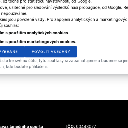
, užitečné pro statistiku návštěvnosti, od Google.
ové, užitečné pro sledování výsledků naší propagace, od Google. Re
, nepoužíváme.
kies jsou povolené vždy. Pro zapojení analytických a marketingový
j souhlas:
m s použitím analytických cookies.
ím s použitím marketingových cookies.
VYBRANÉ
POVOLIT VŠECHNY
ásíte ke svému účtu, tyto souhlasy si zapamatujeme a budeme se jimi 
ích, kde budete přihlášeni.
svaz tanečního sportu
IČO:
00443077