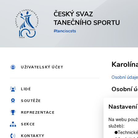
ČESKÝ SVAZ
TANEČNÍHO SPORTU
#tanciscsts
Karolín
UŽIVATELSKÝ ÚČET
Osobní údaje
Osobní ú
LIDÉ
SOUTĚŽE
Identifikačn
Nastavení
REPREZENTACE
Jméno
Na webu použív
SEKCE
služeb):
Registrován
Technické,
KONTAKTY