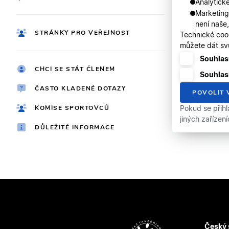
Analytické
Marketing
není naše
STRÁNKY PRO VEŘEJNOST
Technické coo
můžete dát svů
Souhlasí
CHCI SE STÁT ČLENEM
Souhlas
ČASTO KLADENÉ DOTAZY
POVOLIT 
KOMISE SPORTOVCŮ
Pokud se přihl
jiných zařízen
DŮLEŽITÉ INFORMACE
Český 