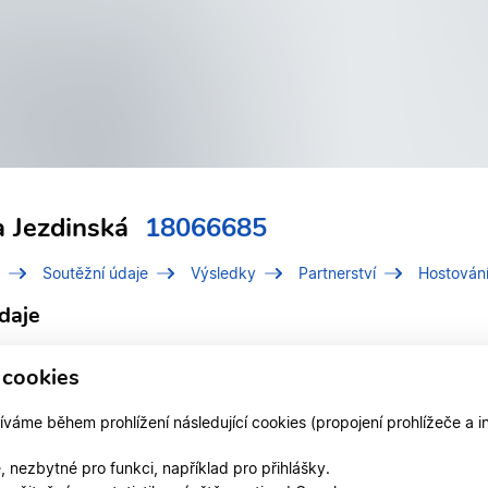
a Jezdinská
18066685
Soutěžní údaje
Výsledky
Partnerství
Hostován
daje
í číslo (IDT)
18066685
 cookies
Jezdinská, Karolína
áme během prohlížení následující cookies (propojení prohlížeče a i
 v klubu
COOL DANCE
 nezbytné pro funkci, například pro přihlášky.