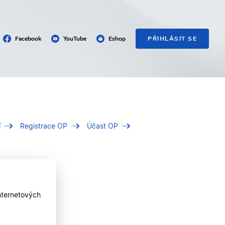
Facebook
YouTube
Eshop
PŘIHLÁSIT SE
í
Registrace OP
Účast OP
nternetových