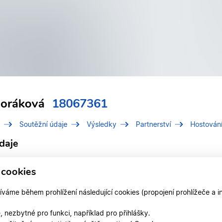
Horáková
18067361
Soutěžní údaje
Výsledky
Partnerství
Hostován
daje
í číslo (IDT)
18067361
 cookies
Horáková, Laura
áme během prohlížení následující cookies (propojení prohlížeče a i
 v klubu
TK FORTUNA ZLÍN z.s.
 nezbytné pro funkci, například pro přihlášky.