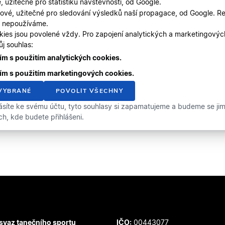
, užitečné pro statistiku návštěvnosti, od Google.
ové, užitečné pro sledování výsledků naší propagace, od Google. Re
, nepoužíváme.
kies jsou povolené vždy. Pro zapojení analytických a marketingový
j souhlas:
m s použitím analytických cookies.
ím s použitím marketingových cookies.
VYBRANÉ
POVOLIT VŠECHNY
ásíte ke svému účtu, tyto souhlasy si zapamatujeme a budeme se jimi 
ích, kde budete přihlášeni.
svaz tanečního sportu
IČO:
00443077