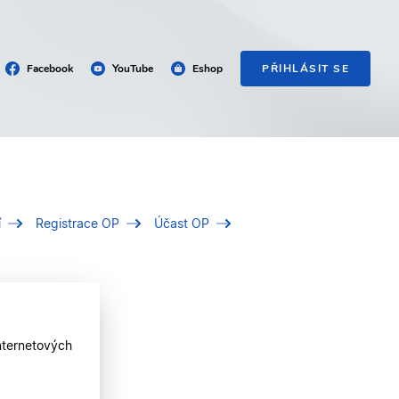
Facebook
YouTube
Eshop
PŘIHLÁSIT SE
í
Registrace OP
Účast OP
nternetových