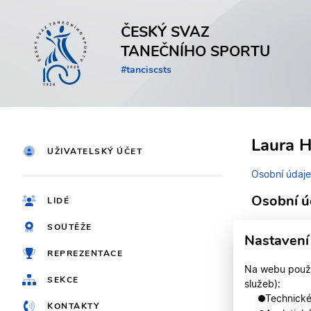
ČESKÝ SVAZ
TANEČNÍHO SPORTU
#tanciscsts
Laura 
UŽIVATELSKÝ ÚČET
Osobní údaje
Osobní ú
LIDÉ
SOUTĚŽE
Identifikačn
Nastavení
REPREZENTACE
Jméno
Na webu použív
SEKCE
služeb):
Registrován
Technické,
KONTAKTY