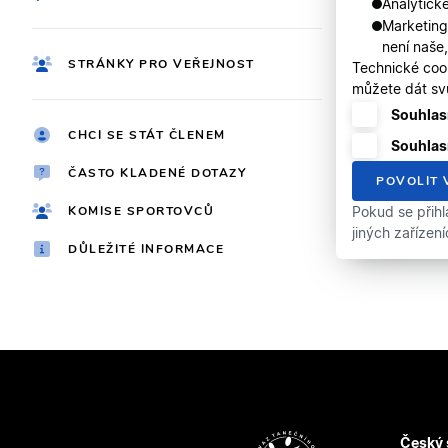
Analytické
Marketing
není naše
STRÁNKY PRO VEŘEJNOST
Technické coo
můžete dát svů
Souhlasí
CHCI SE STÁT ČLENEM
Souhlas
ČASTO KLADENÉ DOTAZY
POVOLIT 
KOMISE SPORTOVCŮ
Pokud se přihl
jiných zařízen
DŮLEŽITÉ INFORMACE
Český 