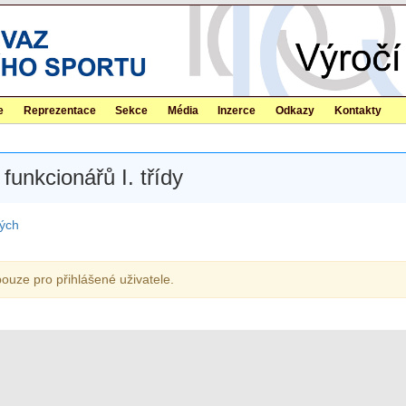
e
Reprezentace
Sekce
Média
Inzerce
Odkazy
Kontakty
funkcionářů I. třídy
ých
ouze pro přihlášené uživatele.