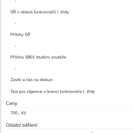
-
SŘ v oblasti funkcionářů I. třídy
-
Přílohy SŘ
-
Příloha SB01 titulární soutěže
-
Závěr a čas na diskuzi
Test pro zájemce o licenci funkcionáře I. třídy
Ceny
700,- Kč
Ostatní sdělení