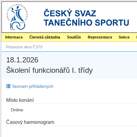
Informace
Členská základna
Soutěže
Reprezentace
Sekce
Propozice akce ČSTS
18.1.2026
Školení funkcionářů I. třídy
Seznam přihlášených
Místo konání
Online
Časový harmonogram