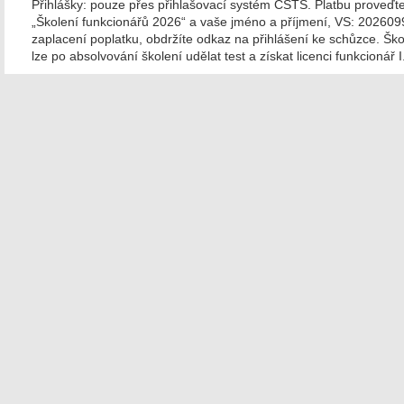
Přihlášky: pouze přes přihlašovací systém ČSTS. Platbu proveďte 
„Školení funkcionářů 2026“ a vaše jméno a příjmení, VS: 20
zaplacení poplatku, obdržíte odkaz na přihlášení ke schůzce. Školení
lze po absolvování školení udělat test a získat licenci funkcionář I. 