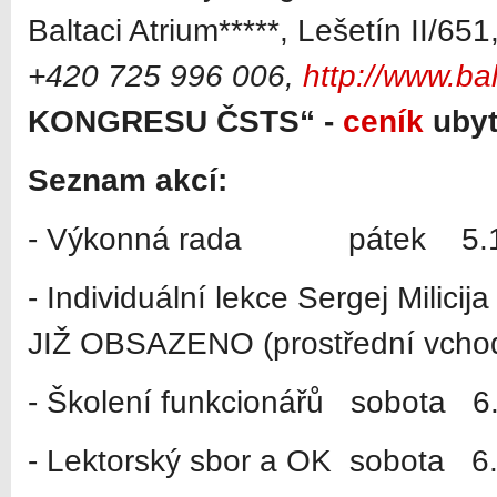
Baltaci Atrium*****, Lešetín II/65
+420 725 996 006,
http://www.bal
KONGRESU ČSTS“ -
ceník
ubyt
Seznam akcí:
- Výkonná rada pátek 5.1.2
- Individuální lekce Sergej Milicij
JIŽ OBSAZENO (prostřední vchod
- Školení funkcionářů sobota 6
- Lektorský sbor a OK sobota 6