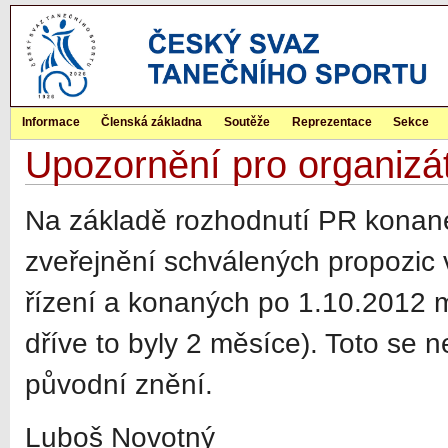
Informace
Členská základna
Soutěže
Reprezentace
Sekce
Upozornění pro organizát
Na základě rozhodnutí PR konan
zveřejnění schválených propozic
řízení a konaných po 1.10.2012 
dříve to byly 2 měsíce). Toto se 
původní znění.
Luboš Novotný