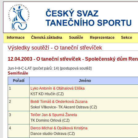
Informace
Členská základna
Soutěže
Reprezentace
Sekce
Výsledky soutěží - O taneční střevíček
12.04.2003 - O taneční střevíček - Společenský dům Ren
Jun-I+II-C-LAT (počet párů: 14) [postupová soutěž]
Semifinále
Pořadí
Jméno
1
Lyko Antonín & Otáhalová Eliška
KST KD Hlučín (CZ)
2
Boldi Tomáš & Onderková Zuzana
Sokol Vítkovice- TK Akcent Ostrava (CZ)
3
Telčer Jan & Spurná Žaneta
TK Domino Orlová (CZ)
4
Derco Michal & Opálková Kristýna
Dance studio Ostrava (CZ)