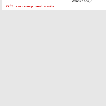
Wantuch Ada,PL
ZPĚT na zobrazení protokolu soutěže