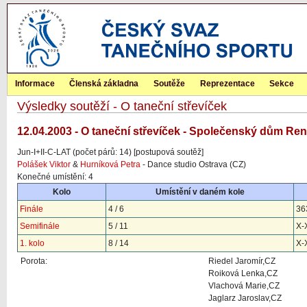
Informace
Členská základna
Soutěže
Reprezentace
Sekce
Výsledky soutěží - O taneční střevíček
12.04.2003 - O taneční střevíček - Společenský dům Ren
Jun-I+II-C-LAT (počet párů: 14) [postupová soutěž]
Polášek Viktor
&
Hurníková Petra
- Dance studio Ostrava (CZ)
Konečné umístění: 4
Kolo
Umístění v daném kole
Finále
4 / 6
36
Semifinále
5 / 11
X-
1. kolo
8 / 14
X-
Porota:
Riedel Jaromír,CZ
Roiková Lenka,CZ
Vlachová Marie,CZ
Jaglarz Jaroslav,CZ