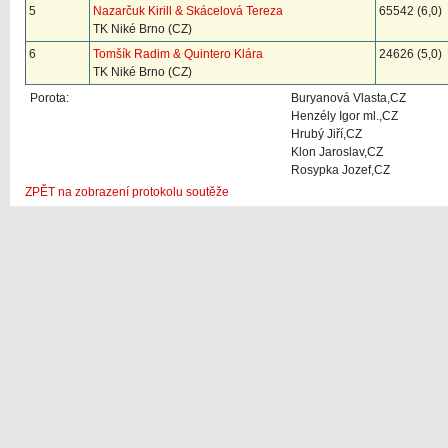
5
Nazarčuk Kirill & Skácelová Tereza
65542 (6,0)
TK Niké Brno (CZ)
6
Tomšík Radim & Quintero Klára
24626 (5,0)
TK Niké Brno (CZ)
Porota:
Buryanová Vlasta,CZ
Henzély Igor ml.,CZ
Hrubý Jiří,CZ
Klon Jaroslav,CZ
Rosypka Jozef,CZ
ZPĚT na zobrazení protokolu soutěže