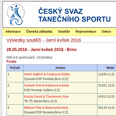
Informace
Členská základna
Soutěže
Reprezentace
Sekce
Výsledky soutěží - Jarní kvítek 2016
28.05.2016 - Jarní kvítek 2016 - Brno
Děti-II-E (počet párů: 14) [hobby]
Finále
Pořadí
Jméno
Waltz
1
Hrtoň Vojtěch & Pustinová Eliška
12265 (1,0)
Dynasit-DSP Kometa Brno (CZ)
2
Dudash Erik & Kubínová Kamila
31451 (3,0)
DSP Kometa Vyškov (CZ)
3
Kazda David & Thomisová Julie
43313 (2,0)
TK TŠ Starlet Brno (CZ)
4
Meloun Filip & Nedomová Nela
56134 (4,0)
Dynasit-DSP Kometa Brno (CZ)