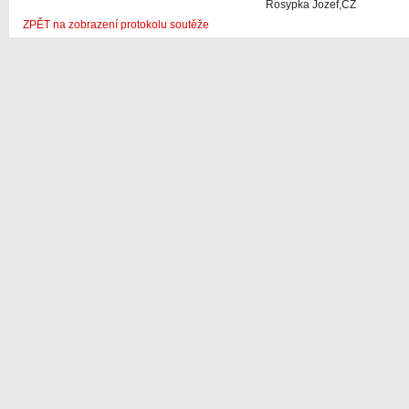
Rosypka Jozef,CZ
ZPĚT na zobrazení protokolu soutěže