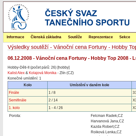
Informace
Členská základna
Soutěže
Reprezentace
Sekce
Výsledky soutěží - Vánoční cena Fortuny - Hobby T
06.12.2008 - Vánoční cena Fortuny - Hobby Top 2008 - L
Hobby-Děti-II (počet párů: 26) [hobby]
Kalist Alex
&
Kolajová Monika
- Zlín (CZ)
Konečné umístění: 1
Kolo
Umístění v daném kole
Finále
1 / 8
3
Semifinále
2 / 14
X
1. kolo
1 - 4 / 26
X
Porota:
Felcman Radek,CZ
Harvanová Jana,CZ
Kazda Robert,CZ
Roiková Lenka,CZ