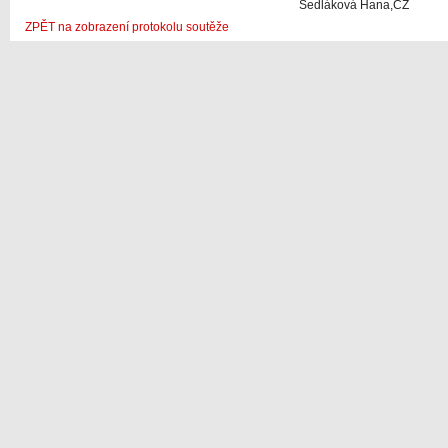
Sedláková Hana,CZ
ZPĚT na zobrazení protokolu soutěže