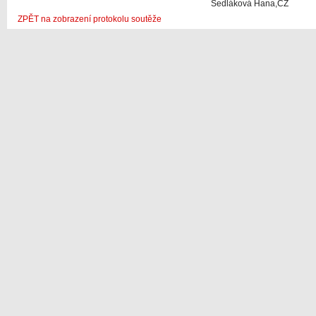
Sedláková Hana,CZ
ZPĚT na zobrazení protokolu soutěže