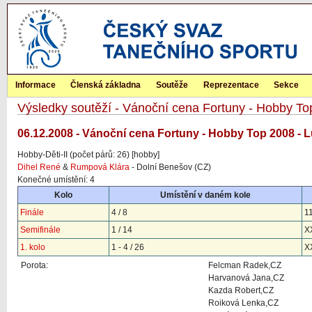
Informace
Členská základna
Soutěže
Reprezentace
Sekce
Výsledky soutěží - Vánoční cena Fortuny - Hobby T
06.12.2008 - Vánoční cena Fortuny - Hobby Top 2008 - L
Hobby-Děti-II (počet párů: 26) [hobby]
Dihel René
&
Rumpová Klára
- Dolní Benešov (CZ)
Konečné umístění: 4
Kolo
Umístění v daném kole
Finále
4 / 8
1
Semifinále
1 / 14
X
1. kolo
1 - 4 / 26
X
Porota:
Felcman Radek,CZ
Harvanová Jana,CZ
Kazda Robert,CZ
Roiková Lenka,CZ