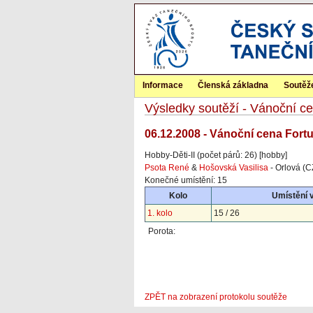
Informace
Členská základna
Soutěž
Výsledky soutěží - Vánoční c
06.12.2008 - Vánoční cena Fort
Hobby-Děti-II (počet párů: 26) [hobby]
Psota René
&
Hošovská Vasilisa
- Orlová (C
Konečné umístění: 15
Kolo
Umístění 
1. kolo
15 / 26
Porota:
ZPĚT na zobrazení protokolu soutěže