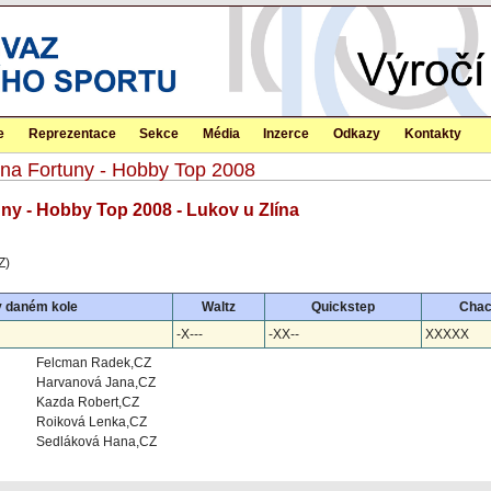
e
Reprezentace
Sekce
Média
Inzerce
Odkazy
Kontakty
ena Fortuny - Hobby Top 2008
uny - Hobby Top 2008 - Lukov u Zlína
Z)
v daném kole
Waltz
Quickstep
Cha
-X---
-XX--
XXXXX
Felcman Radek,CZ
Harvanová Jana,CZ
Kazda Robert,CZ
Roiková Lenka,CZ
Sedláková Hana,CZ