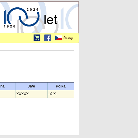
Česky
cha
Jive
Polka
XXXXX
-X-X-