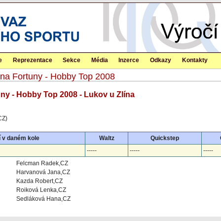
e
Reprezentace
Sekce
Média
Inzerce
Odkazy
Kontakty
ena Fortuny - Hobby Top 2008
uny - Hobby Top 2008 - Lukov u Zlína
CZ)
 v daném kole
Waltz
Quickstep
-----
-----
-----
Felcman Radek,CZ
Harvanová Jana,CZ
Kazda Robert,CZ
Roiková Lenka,CZ
Sedláková Hana,CZ