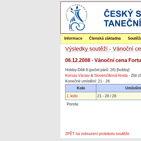
Informace
Členská základna
Soutěž
Výsledky soutěží - Vánoční c
06.12.2008 - Vánoční cena Fort
Hobby-Děti-II (počet párů: 26) [hobby]
Korvas Václav
&
Slovenčíková Aneta
- Zlín (
Konečné umístění: 21 - 26
Kolo
Umístění
1. kolo
21 - 26 / 26
Porota:
ZPĚT na zobrazení protokolu soutěže