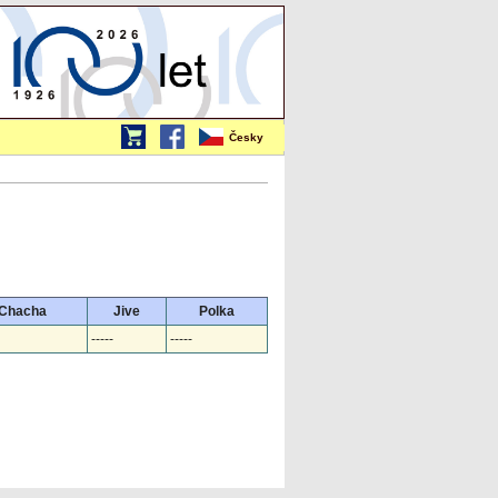
Česky
Chacha
Jive
Polka
-----
-----