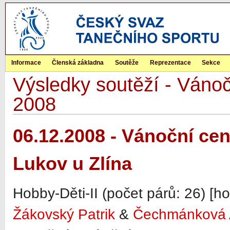
Informace
Členská základna
Soutěže
Reprezentace
Sekce
Výsledky soutěží - Váno
2008
06.12.2008 - Vánoční ce
Lukov u Zlína
Hobby-Děti-II (počet párů: 26) [h
Žákovský Patrik
&
Čechmánková 