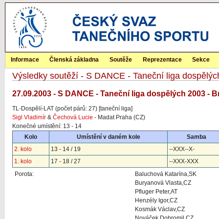
Informace
Členská základna
Soutěže
Reprezentace
Sekce
Výsledky soutěží - S DANCE - Taneční liga dospělý
27.09.2003 - S DANCE - Taneční liga dospělých 2003 - B
TL-Dospělí-LAT (počet párů: 27) [taneční liga]
Sigl Vladimír
&
Čechová Lucie
- Madat Praha (CZ)
Konečné umístění: 13 - 14
Kolo
Umístění v daném kole
Samba
2. kolo
13 - 14 / 19
--XXX--X-
1. kolo
17 - 18 / 27
--XXX-XXX
Porota:
Baluchová Katarína,SK
Buryanová Vlasta,CZ
Pfluger Peter,AT
Henzély Igor,CZ
Kosmák Václav,CZ
Nováček Dobromil,CZ