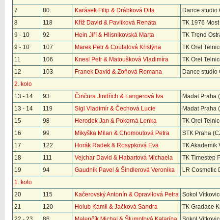
7
80
Karásek Filip & Drábková Dita
Dance studio 
8
118
Kříž David & Pavlíková Renata
TK 1976 Most
9 - 10
92
Hein Jiří & Hlisnikovská Marta
TK Trend Ostr
9 - 10
107
Marek Petr & Coufalová Kristýna
TK Orel Telnic
11
106
Knesl Petr & Matoušková Vladimíra
TK Orel Telnic
12
103
Franek David & Zoňová Romana
Dance studio 
2. kolo
13 - 14
93
Činčura Jindřich & Langerová Iva
Madat Praha 
13 - 14
119
Sigl Vladimír & Čechová Lucie
Madat Praha 
15
98
Herodek Jan & Pokorná Lenka
TK Orel Telnic
16
99
Mikyška Milan & Chomoutová Petra
STK Praha (C
17
122
Horák Radek & Rosypková Eva
TK Akademik 
18
111
Vejchar David & Habartová Michaela
TK Timestep P
19
94
Gaudník Pavel & Šindlerová Veronika
LR Cosmetic 
1. kolo
20
115
Kačerovský Antonín & Opravilová Petra
Sokol Vítkovi
21
120
Holub Kamil & Jačková Sandra
TK Gradace K
22 - 23
86
Malenčík Michal & Štumpfová Katarína
Sokol Vítkovi