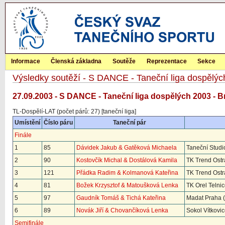
Informace
Členská základna
Soutěže
Reprezentace
Sekce
Výsledky soutěží - S DANCE - Taneční liga dospělý
27.09.2003 - S DANCE - Taneční liga dospělých 2003 - B
TL-Dospělí-LAT (počet párů: 27) [taneční liga]
Umístění
Číslo páru
Taneční pár
Finále
1
85
Dávidek Jakub & Gatěková Michaela
Taneční Studi
2
90
Kostovčík Michal & Dostálová Kamila
TK Trend Ostr
3
121
Přádka Radim & Kolmanová Kateřina
TK Trend Ostr
4
81
Božek Krzysztof & Matoušková Lenka
TK Orel Telnic
5
97
Gaudník Tomáš & Tichá Kateřina
Madat Praha 
6
89
Novák Jiří & Chovančíková Lenka
Sokol Vítkovi
Semifinále