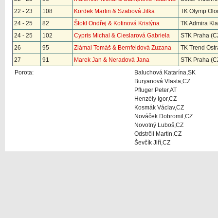
22 - 23
108
Kordek Martin & Szabová Jitka
TK Olymp Olo
24 - 25
82
Štokl Ondřej & Kotinová Kristýna
TK Admira Kl
24 - 25
102
Cypris Michal & Cieslarová Gabriela
STK Praha (C
26
95
Zlámal Tomáš & Bernfeldová Zuzana
TK Trend Ostr
27
91
Marek Jan & Neradová Jana
STK Praha (C
Porota:
Baluchová Katarína,SK
Buryanová Vlasta,CZ
Pfluger Peter,AT
Henzély Igor,CZ
Kosmák Václav,CZ
Nováček Dobromil,CZ
Novotný Luboš,CZ
Odstrčil Martin,CZ
Ševčík Jiří,CZ