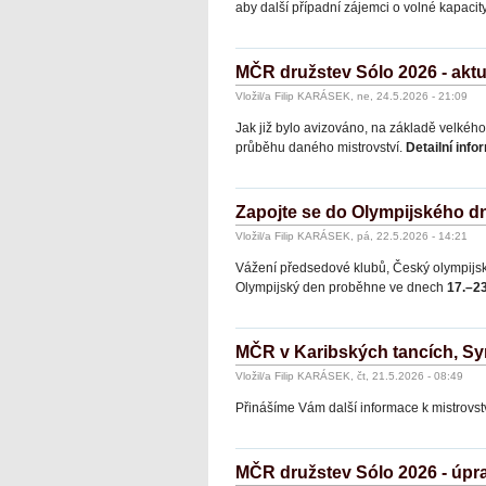
aby další případní zájemci o volné kapacity
MČR družstev Sólo 2026 - akt
Vložil/a Filip KARÁSEK, ne, 24.5.2026 - 21:09
Jak již bylo avizováno, na základě velkéh
průběhu daného mistrovství.
Detailní inf
Zapojte se do Olympijského d
Vložil/a Filip KARÁSEK, pá, 22.5.2026 - 14:21
Vážení předsedové klubů, Český olympijský
Olympijský den proběhne ve dnech
17.–23
MČR v Karibských tancích, Syn
Vložil/a Filip KARÁSEK, čt, 21.5.2026 - 08:49
Přinášíme Vám další informace k mistrovst
MČR družstev Sólo 2026 - úp