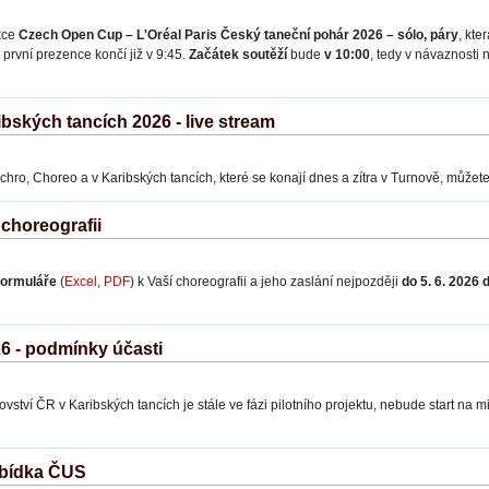
kce
Czech Open Cup – L'Oréal Paris Český taneční pohár 2026 – sólo, páry
, kte
první prezence končí již v 9:45.
Začátek soutěží
bude
v 10:00
, tedy v návaznosti
ských tancích 2026 - live stream
chro, Choreo a v Karibských tancích, které se konají dnes a zítra v Turnově, může
choreografii
formuláře
(
Excel
,
PDF
) k Vaší choreografii a jeho zaslání nejpozději
do 5. 6. 2026
6 - podmínky účasti
ství ČR v Karibských tancích je stále ve fázi pilotního projektu, nebude start na mi
abídka ČUS