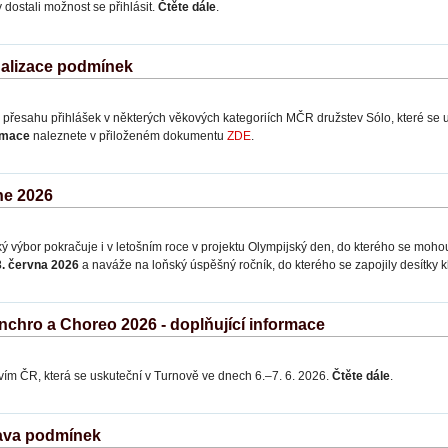
 dostali možnost se přihlásit.
Čtěte dále
.
ualizace podmínek
o přesahu přihlášek v některých věkových kategoriích MČR družstev Sólo, které se 
ormace
naleznete v přiloženém dokumentu
ZDE
.
ne 2026
 výbor pokračuje i v letošním roce v projektu Olympijský den, do kterého se mohou
. června 2026
a naváže na loňský úspěšný ročník, do kterého se zapojily desítky 
chro a Choreo 2026 - doplňující informace
vím ČR, která se uskuteční v Turnově ve dnech 6.–7. 6. 2026.
Čtěte dále
.
rava podmínek