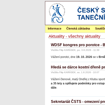
Informace
Členská základna
Soutěž
Aktuality - všechny aktuality
WDSF kongres pro porotce - 
Vložil/a Filip KARÁSEK, po, 3.8.2026 - 11:39
Vážení porotci, dne
19. 10. 2026
se v
Brn
Hledá se dárce kostní dřeně p
Vložil/a Filip KARÁSEK, so, 1.8.2026 - 10:07
Vážení členové, malý Ondřej z Klubu spor
a 35 lety a splňujete podmínky pro vstup
dále
.
Sekretariát ČSTS - omezení p