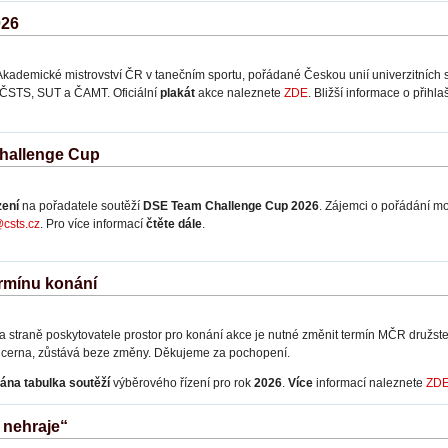
026
Akademické mistrovství ČR v tanečním sportu, pořádané Českou unií univerzitních
y ČSTS, SUT a ČAMT. Oficiální
plakát
akce naleznete
ZDE
. Bližší informace o přih
hallenge Cup
zení
na pořadatele soutěží
DSE Team Challenge Cup 2026
. Zájemci o pořádání 
@csts.cz
. Pro více informací
čtěte dále
.
rmínu konání
 straně poskytovatele prostor pro konání akce je nutné změnit termín MČR družst
Lucerna, zůstává beze změny. Děkujeme za pochopení.
ána tabulka soutěží
výběrového řízení pro rok
2026
.
Více
informací naleznete
ZD
 nehraje“