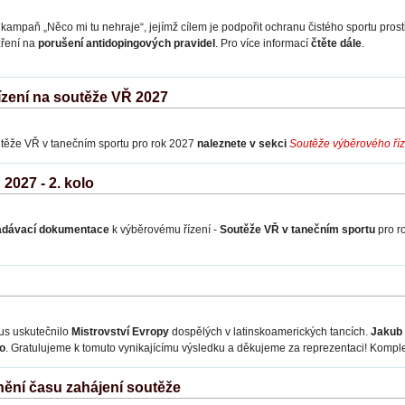
kampaň „Něco mi tu nehraje“, jejímž cílem je podpořit ochranu čistého sportu pros
zření na
porušení antidopingových pravidel
. Pro více informací
čtěte dále
.
ízení na soutěže VŘ 2027
utěže VŘ v tanečním sportu pro rok 2027
naleznete v sekci
Soutěže výběrového ří
2027 - 2. kolo
adávací dokumentace
k výběrovému řízení -
Soutěže VŘ v tanečním sportu
pro r
us uskutečnilo
Mistrovství Evropy
dospělých v latinskoamerických tancích.
Jakub 
to
. Gratulujeme k tomuto vynikajícímu výsledku a děkujeme za reprezentaci! Kompl
ění času zahájení soutěže