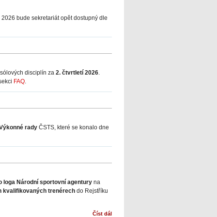
8. 2026 bude sekretariát opět dostupný dle
sólových disciplín za
2. čtvrtletí 2026
.
 sekci
FAQ
.
 Výkonné rady
ČSTS, které se konalo dne
 loga Národní sportovní agentury
na
h kvalifikovaných trenérech
do Rejstříku
Číst dál