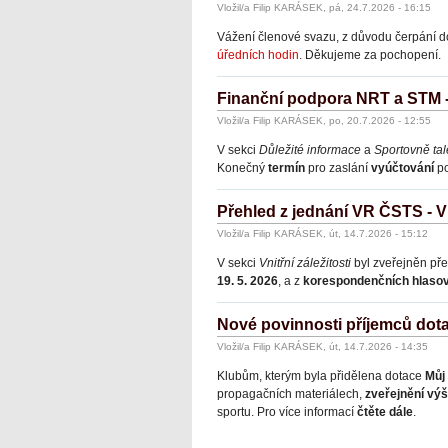
Vložil/a Filip KARÁSEK, pá, 24.7.2026 - 16:15
Vážení členové svazu, z důvodu čerpání 
úředních hodin
. Děkujeme za pochopení.
Finanční podpora NRT a STM 
Vložil/a Filip KARÁSEK, po, 20.7.2026 - 12:55
V sekci
Důležité informace
a
Sportovně ta
Konečný
termín
pro zaslání
vyúčtování
po
Přehled z jednání VR ČSTS -
Vložil/a Filip KARÁSEK, út, 14.7.2026 - 15:12
V sekci
Vnitřní záležitosti
byl zveřejněn pře
19. 5. 2026
, a z
korespondenčních hlaso
Nové povinnosti příjemců dot
Vložil/a Filip KARÁSEK, út, 14.7.2026 - 14:35
Klubům, kterým byla přidělena dotace
Můj
propagačních materiálech,
zveřejnění výš
sportu. Pro více informací
čtěte dále
.