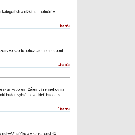
 kategoriích a nižšímu naplnění v
Číst dál
eny ve sportu, jehož cílem je podpořit
Číst dál
ijským výborem.
Zájemci se mohou
na
dátů budou vybráni dva, kteří budou za
Číst dál
 nejvyšší příčku a v konkurenci 43