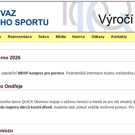
e
Reprezentace
Sekce
Média
Inzerce
Odkazy
Kontakty
Brno 2026
ě
uskuteční
WDSF kongres pro porotce
. Podrobnější informace budou zveřejněny j
ro Ondřeje
tovního tance QUICK Olomouc bojuje s vážnou nemocí a hledá se pro něj vhodný d
 do registru dárců kostní dřeně
, budeme rádi, pokud zvážíte možnost pomoci. Pro v
rovozu