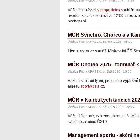
Vložil/a Filip KARÁSEK, pá, 19.6.2026 - 11:46
Vážení soutěžící, v
propozicích
soutěžní a
uveden začátek soutěží ve 12:00, přestože 
pochopení.
MČR Synchro, Choreo a v Karib
Vložil/a Filip KARÁSEK, so, 6.6.2026 - 05:09
Live stream
ze soutěží Mistrovství ČR Syn
MČR Choreo 2026 - formulář k 
Vložil/a Filip KARÁSEK, st, 3.6.2026 - 10:06
Vážení kapitáni týmů, prosíme o
vyplnění 
adresu
sport@csts.cz
.
MČR v Karibských tancích 202
Vložil/a Filip KARÁSEK, pá, 29.5.2026 - 22:47
Vážení členové, vzhledem k tomu, že Mistrov
systémech mimo ČSTS.
Management sportu - akční n