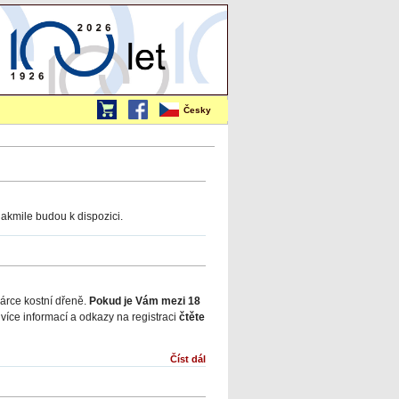
Česky
akmile budou k dispozici.
árce kostní dřeně.
Pokud je Vám mezi 18
íce informací a odkazy na registraci
čtěte
Číst dál