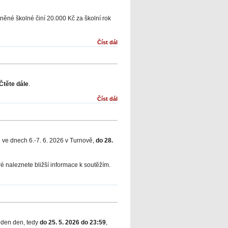
něné školné činí 20.000 Kč za školní rok
Číst dál
Čtěte dále
.
Číst dál
 ve dnech 6.-7. 6. 2026 v Turnově,
do 28.
eré naleznete bližší informace k soutěžím.
jeden den, tedy
do 25. 5. 2026 do 23:59
,