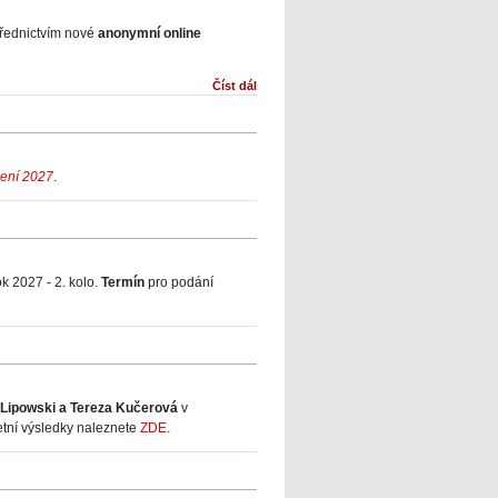
třednictvím nové
anonymní online
Číst dál
zení 2027
.
ok 2027 - 2. kolo.
Termín
pro podání
Lipowski a Tereza Kučerová
v
etní výsledky naleznete
ZDE
.