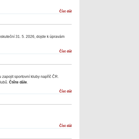
Číst dál
uskuteční 31. 5. 2026, dojde k úpravám
Číst dál
 zapojit sportovní kluby napříč ČR.
klubů.
Čtěte dále
.
Číst dál
Číst dál