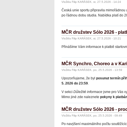
Vložil/a Filip KARÁSEK, st, 27.5.2026 - 14:24
Česká unie sportu připravila mimořádnou
po řádnou dobu studia. Nabídka platí do 2
MČR družstev Sólo 2026 - plat
Vložil/a Filip KARÁSEK, st, 27.5.2026 - 10:21
Přinášíme Vám informace k platbě startovn
MČR Synchro, Choreo a v Kari
Vložil/a Filip KARÁSEK, po, 25.5.2026 - 13:59
Upozorňujeme, že byl
posunut termín při
5. 2026 do 23:59
.
V sekci
Důležité informace
jsme pro Vás vy
Mimo jiné zde naleznete
pokyny k platbá
MČR družstev Sólo 2026 - prod
Vložil/a Filip KARÁSEK, po, 25.5.2026 - 09:49
Po navýšení maximálního počtu soutěžících