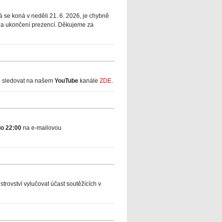
rá se koná v neděli 21. 6. 2026, je chybně
 na ukončení prezencí. Děkujeme za
te sledovat na našem
YouTube
kanále
ZDE
.
 do 22:00
na e-mailovou
strovství vylučovat účast soutěžících v