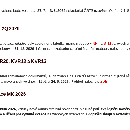
dovolené bude ve dnech
27. 7. – 3. 8. 2026
sekretariát ČSTS
uzavřen
. Od úterý 4. 
- 2Q 2026
lentovaná
mládež
byly zveřejněny tabulky finanční podpory
NRT
a
STM
párových a 
dpory je
31. 12. 2026
. Informace o způsobu čerpání finanční podpory naleznete v
 VR20, KVR12 a KVR13
hled schválených dokumentů, jejich změn a dalších důležitých informací z
jednání
vání
svolaných ve dnech
16. 6.
a
24. 6. 2026
. Přehled naleznete
ZDE
.
ace MK 2026
 klub 2026
, vznikly nové administrativní povinnosti. Mezi ně patří
zveřejnění nového
e a účelu poskytnuté dotace
na webových stránkách a
doplnění údajů o aktivníc