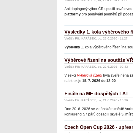
Vložil/a Filip KARÁSEK, so, 27.6.2026 - 09:21
Antidopingový výbor ČR spustil osvětovou 
platformy
pro podávání podnětů při pode
Výsledky 1. kola výběrového ř
Vložil/a Filip KARÁSEK, po, 22.6.2026 - 11:27
Výsledky
1. kola výběrového řízení na so
Výběrové řízení na soutěže VŘ 
Vložil/a Filip KARÁSEK, po, 22.6.2026 - 09:43
V sekci
Výběrová řízení
byla zveřejněna
z
nabídek je
15. 7. 2026 do 12:00
.
Finále na ME dospělých LAT
Vložil/a Filip KARÁSEK, ne, 21.6.2026 - 15:36
Dne 20. 6. 2026 se v dánském městě Aarh
konkurenci 57 párů obsadili skvělé
5. mís
Czech Open Cup 2026 - upřesn