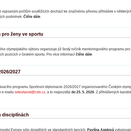
i vypsaným počtům soutěžících dochází ke značnému převisu přihlášek v některých
erých podmínek.
Čtěte dále
.
 pro ženy ve sportu
kého olympijského výboru organizuje již šestý ročník mentoringového programu pro ž
ích pozicích v českém sportu. Pro více informací
čtěte dále
.
2026/2027
ávacího programu Sportovní diplomacie 2026/2027
organizovaného Českým olymp
m e-mailu
sekretariat@csts.cz
, a to nejpozději
do 25. 5. 2026
. Z přihlášených kandi
h disciplínách
trovství Evropy sólo dospělých ve standardních tancích.
Pavlína Applová
vybojovala