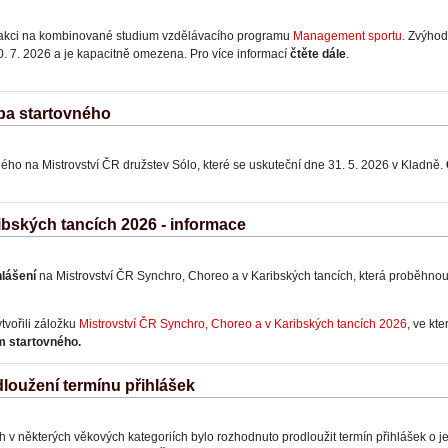
 akci na kombinované studium vzdělávacího programu
Management sportu
. Zvýhod
0. 7. 2026 a je kapacitně omezena. Pro více informací
čtěte dále
.
ba startovného
ého na Mistrovství ČR družstev Sólo, které se uskuteční dne 31. 5. 2026 v Kladně.
bských tancích 2026 - informace
hlášení
na Mistrovství ČR Synchro, Choreo a v Karibských tancích, která proběhnou
tvořili záložku
Mistrovství ČR Synchro, Choreo a v Karibských tancích 2026
, ve kt
m startovného.
loužení termínu přihlášek
 v některých věkových kategoriích bylo rozhodnuto prodloužit termín přihlášek o 