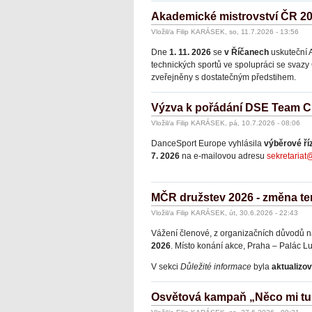
Akademické mistrovství ČR 2
Vložil/a Filip KARÁSEK, so, 11.7.2026 - 13:56
Dne
1. 11. 2026
se
v Říčanech
uskuteční 
technických sportů ve spolupráci se svaz
zveřejněny s dostatečným předstihem.
Výzva k pořádání DSE Team C
Vložil/a Filip KARÁSEK, pá, 10.7.2026 - 08:06
DanceSport Europe vyhlásila
výběrové ří
7. 2026
na e-mailovou adresu
sekretariat
MČR družstev 2026 - změna te
Vložil/a Filip KARÁSEK, út, 30.6.2026 - 22:43
Vážení členové, z organizačních důvodů na
2026
. Místo konání akce, Praha – Palác 
V sekci
Důležité informace
byla
aktualizov
Osvětová kampaň „Něco mi tu