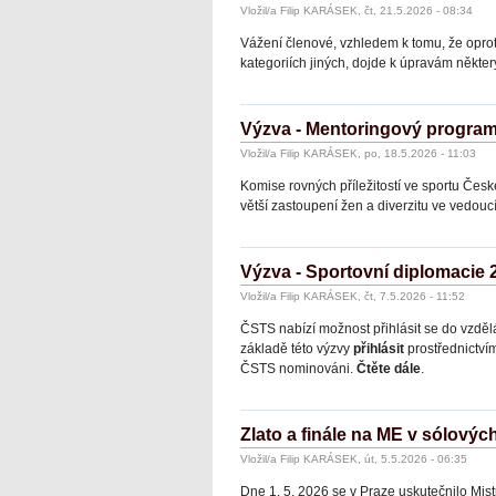
Vložil/a Filip KARÁSEK, čt, 21.5.2026 - 08:34
Vážení členové, vzhledem k tomu, že oprot
kategoriích jiných, dojde k úpravám někt
Výzva - Mentoringový program
Vložil/a Filip KARÁSEK, po, 18.5.2026 - 11:03
Komise rovných příležitostí ve sportu Čes
větší zastoupení žen a diverzitu ve vedouc
Výzva - Sportovní diplomacie 
Vložil/a Filip KARÁSEK, čt, 7.5.2026 - 11:52
ČSTS nabízí možnost přihlásit se do
vzděl
základě této výzvy
přihlásit
prostřednictví
ČSTS nominováni.
Čtěte dále
.
Zlato a finále na ME v sólovýc
Vložil/a Filip KARÁSEK, út, 5.5.2026 - 06:35
Dne 1. 5. 2026 se v Praze uskutečnilo Mis