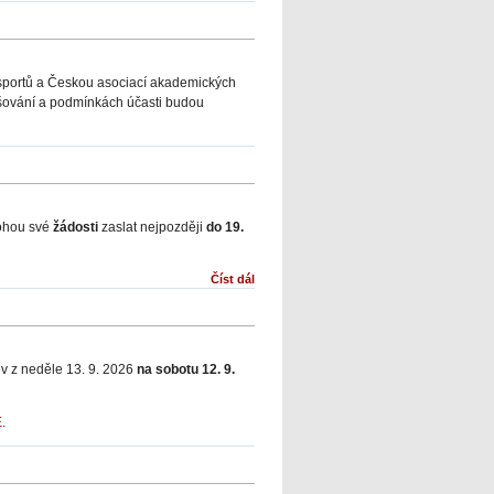
 sportů a Českou asociací akademických
lašování a podmínkách účasti budou
mohou své
žádosti
zaslat nejpozději
do 19.
Číst dál
ev z neděle 13. 9. 2026
na sobotu 12. 9.
E
.